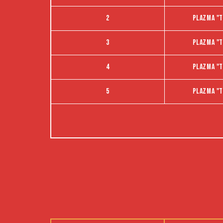
2
Plazma "t
3
Plazma "t
4
Plazma "t
5
Plazma "t