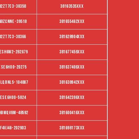
82ZT7C3-30358
38163535XXX
48ZCNNE-39518
381655462XXX
82ZT7C3-30366
381628904XXX
ESH6W2-282679
381677459XXX
ESE6Ho0-20275
381637406XXX
LQBNL5-104807
381638942XXX
ese6ho0-5824
381642396XXX
HBMQV8M-48592
381600416XXX
f4vj46-202903
381698173XXX