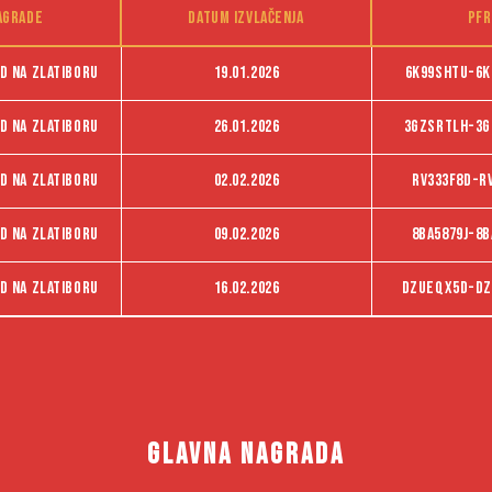
agrade
Datum izvlačenja
PFR
d na Zlatiboru
19.01.2026
6K99SHTU-6K
d na Zlatiboru
26.01.2026
3GZSRTLH-3G
d na Zlatiboru
02.02.2026
RV333F8D-R
d na Zlatiboru
09.02.2026
8BA5879J-8B
d na Zlatiboru
16.02.2026
dzueqx5d-dz
GLAVNA NAGRADA