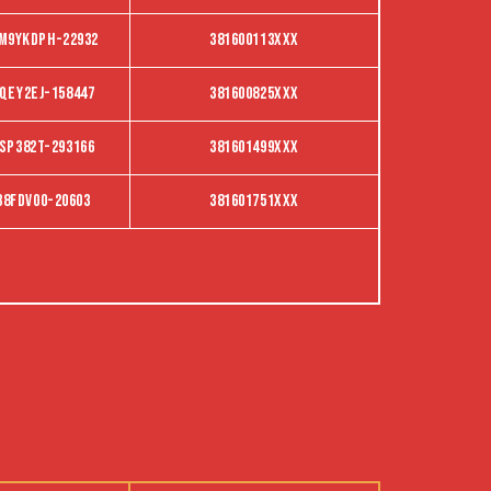
m9ykdph-22932
381600113XXX
QEY2EJ-158447
381600825XXX
SP382T-293166
381601499XXX
38FDV00-20603
381601751XXX